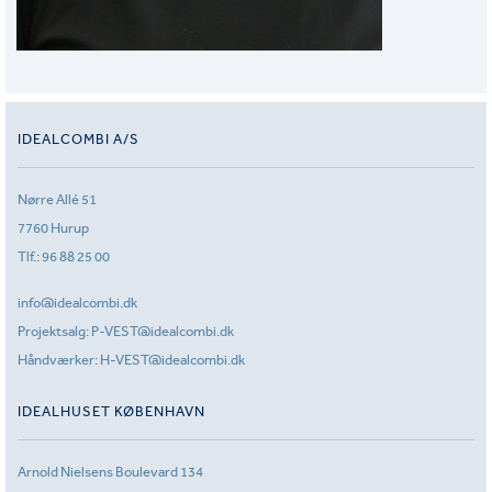
IDEALCOMBI A/S
Nørre Allé 51
7760 Hurup
Tlf.:
96 88 25 00
info@idealcombi.dk
Projektsalg:
P-VEST@idealcombi.dk
Håndværker:
H-VEST@idealcombi.dk
IDEALHUSET KØBENHAVN
Arnold Nielsens Boulevard 134