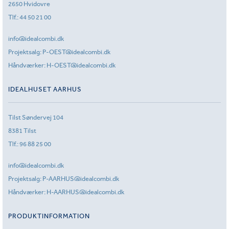
2650 Hvidovre
Tlf.:
44 50 21 00
info@idealcombi.dk
Projektsalg:
P-OEST@idealcombi.dk
Håndværker:
H-OEST@idealcombi.dk
IDEALHUSET AARHUS
Tilst Søndervej 104
8381 Tilst
Tlf.:
96 88 25 00
info@idealcombi.dk
Projektsalg:
P-AARHUS@idealcombi.dk
Håndværker:
H-AARHUS@idealcombi.dk
PRODUKTINFORMATION