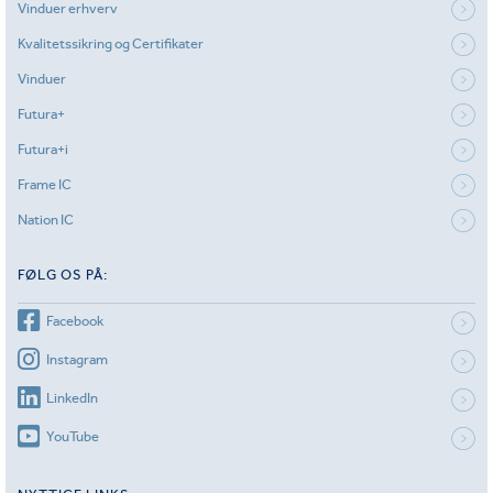
Vinduer erhverv
Kvalitetssikring og Certifikater
Vinduer
Futura+
Futura+i
Frame IC
Nation IC
FØLG OS PÅ:
Facebook
Instagram
LinkedIn
YouTube