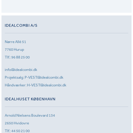
IDEALCOMBI A/S
Nørre Allé 51
7760 Hurup
Tlf.:
96 88 25 00
info@idealcombi.dk
Projektsalg:
P-VEST@idealcombi.dk
Håndværker:
H-VEST@idealcombi.dk
IDEALHUSET KØBENHAVN
Arnold Nielsens Boulevard 134
2650 Hvidovre
Tlf.:
44 50 21 00