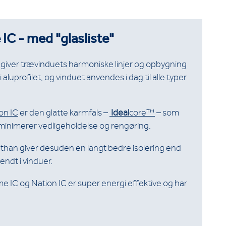
IC - med "glasliste"
iver trævinduets harmoniske linjer og opbygning
aluprofilet, og vinduet anvendes i dag til alle typer
on IC
er den glatte karmfals –
Ideal
core™
– som
 minimerer vedligeholdelse og rengøring.
an giver desuden en langt bedre isolering end
ndt i vinduer.
e IC og Nation IC er super energi effektive og har