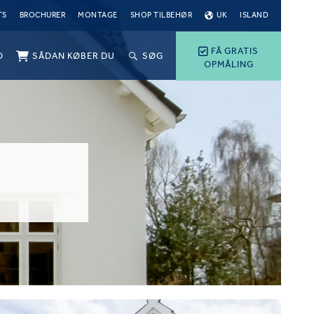
TS
BROCHURER
MONTAGE
SHOP TILBEHØR
UK
ISLAND
FÅ GRATIS
O
SÅDAN KØBER DU
SØG
OPMÅLING