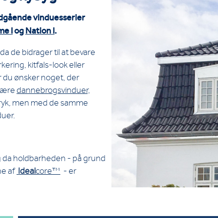
adgående vinduesserier
me I
og
Nation I
.
da de bidrager til at bevare
ering, kitfals-look eller
år du ønsker noget, der
 være
dannebrogsvinduer,
udtryk, men med de samme
duer.
g da holdbarheden - på grund
ne af
Ideal
core™
- er