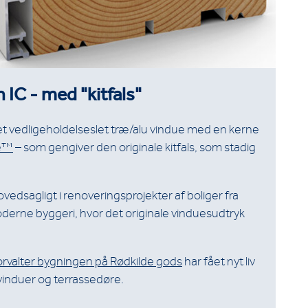
 IC - med "kitfals"
t vedligeholdelseslet træ/alu vindue med en kerne
e™
– som gengiver den originale kitfals, som stadig
edsagligt i renoveringsprojekter af boliger fra
erne byggeri, hvor det originale vinduesudtryk
orvalter bygningen på Rødkilde gods
har fået nyt liv
vinduer og terrassedøre.