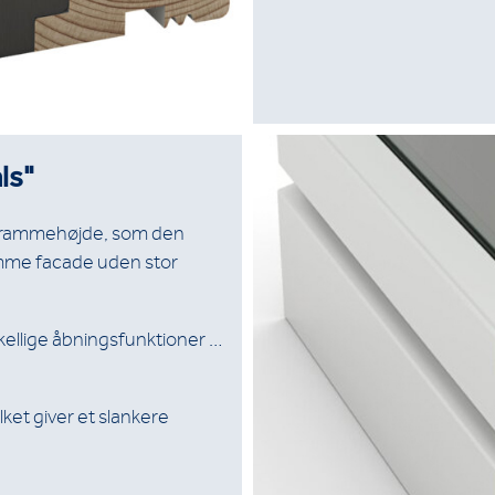
ls"
-rammehøjde, som den
amme facade uden stor
skellige åbningsfunktioner …
ket giver et slankere