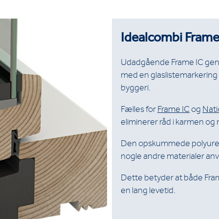
Idealcombi Frame 
Udadgående Frame IC geng
med en glaslistemarkering i 
byggeri.
Fælles for
Frame IC
og
Nati
eliminerer råd i karmen og
Den opskummede polyureth
nogle andre materialer anve
Dette betyder at både Fram
en lang levetid.