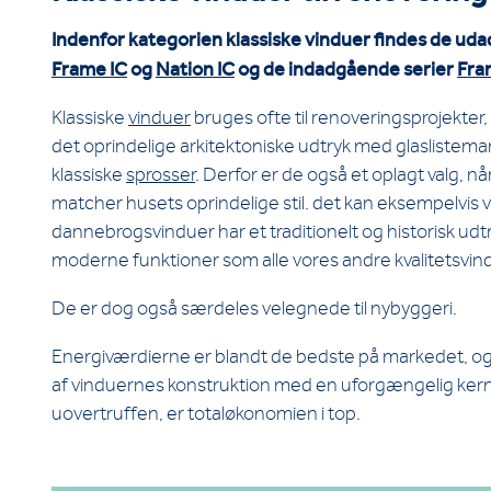
Indenfor kategorien klassiske vinduer findes de ud
Frame IC
og
Nation IC
og de indadgående serier
Fra
Klassiske
vinduer
bruges ofte til renoveringsprojekter, 
det oprindelige arkitektoniske udtryk med glaslistemark
klassiske
sprosser
. Derfor er de også et oplagt valg, n
matcher husets oprindelige stil. det kan eksempelvis
dannebrogsvinduer har et traditionelt og historisk 
moderne funktioner som alle vores andre kvalitetsvin
De er dog også særdeles velegnede til nybyggeri.
Energiværdierne er blandt de bedste på markedet, o
af vinduernes konstruktion med en uforgængelig ker
uovertruffen, er totaløkonomien i top.