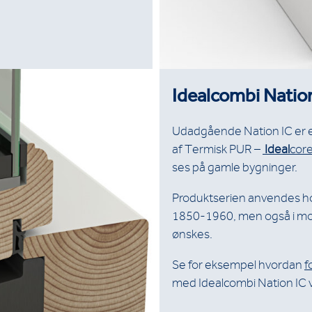
Idealcombi Nation
Udadgående Nation IC er e
af Termisk PUR –
Ideal
cor
ses på gamle bygninger.
Produktserien anvendes hov
1850-1960, men også i mod
ønskes.
Se for eksempel hvordan
f
med Idealcombi Nation IC 