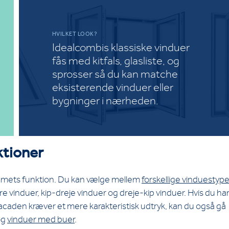
HVILKET LOOK?
Idealcombis klassiske vinduer
fås med kitfals, glasliste, og
sprosser så du kan matche
eksisterende vinduer eller
bygninger i nærheden.
ktioner
rummets funktion. Du kan vælge mellem
forskellige vinduestype
vinduer, kip-dreje vinduer og dreje-kip vinduer. Hvis du ha
facaden kræver et mere karakteristisk udtryk, kan du også gå
og
vinduer med buer
.