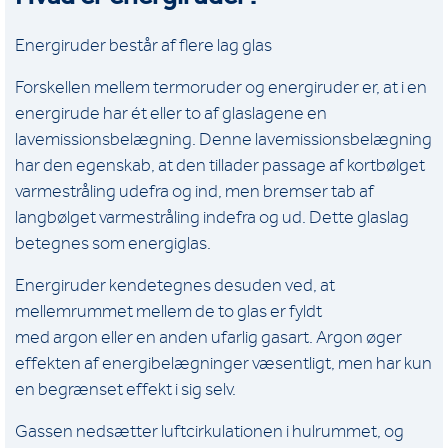
Energiruder består af flere lag glas
Forskellen mellem termoruder og energiruder er, at i en
energirude har ét eller to af glaslagene en
lavemissionsbelægning. Denne lavemissionsbelægning
har den egenskab, at den tillader passage af kortbølget
varmestråling udefra og ind, men bremser tab af
langbølget varmestråling indefra og ud. Dette glaslag
betegnes som energiglas.
Energiruder kendetegnes desuden ved, at
mellemrummet mellem de to glas er fyldt
med argon eller en anden ufarlig gasart. Argon øger
effekten af energibelægninger væsentligt, men har kun
en begrænset effekt i sig selv.
Gassen nedsætter luftcirkulationen i hulrummet, og