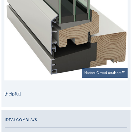
Nation IC med
ideal
core
™
[helpful]
IDEALCOMBI A/S