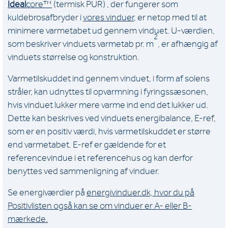
Ideal
core™
(termisk PUR) , der fungerer som
kuldebrosafbryder i
vores vinduer
, er netop med til at
minimere varmetabet ud gennem vinduet. U-værdien,
2
som beskriver vinduets varmetab pr. m
, er afhængig af
vinduets størrelse og konstruktion.
Varmetilskuddet ind gennem vinduet, i form af solens
stråler, kan udnyttes til opvarmning i fyringssæsonen,
hvis vinduet lukker mere varme ind end det lukker ud.
Dette kan beskrives ved vinduets energibalance, E-ref,
som er en positiv værdi, hvis varmetilskuddet er større
end varmetabet. E-ref er gældende for et
referencevindue i et referencehus og kan derfor
benyttes ved sammenligning af vinduer.
Se energiværdier på
energivinduer.dk, hvor du på
Positivlisten også kan se om vinduer er A- eller B-
mærkede.