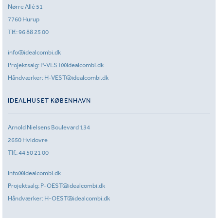
Nørre Allé 51
7760 Hurup
Tlf.:
96 88 25 00
info@idealcombi.dk
Projektsalg:
P-VEST@idealcombi.dk
Håndværker:
H-VEST@idealcombi.dk
IDEALHUSET KØBENHAVN
Arnold Nielsens Boulevard 134
2650 Hvidovre
Tlf.:
44 50 21 00
info@idealcombi.dk
Projektsalg:
P-OEST@idealcombi.dk
Håndværker:
H-OEST@idealcombi.dk