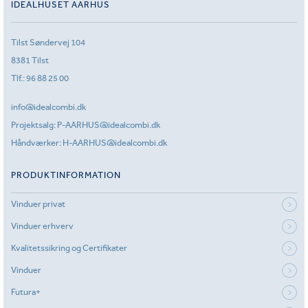
IDEALHUSET AARHUS
Tilst Søndervej 104
8381 Tilst
Tlf.:
96 88 25 00
info@idealcombi.dk
Projektsalg:
P-AARHUS@idealcombi.dk
Håndværker:
H-AARHUS@idealcombi.dk
PRODUKTINFORMATION
Vinduer privat
Vinduer erhverv
Kvalitetssikring og Certifikater
Vinduer
Futura+