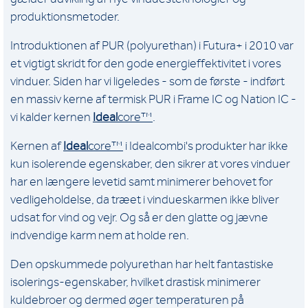
produktionsmetoder.
Introduktionen af PUR (polyurethan) i Futura+ i 2010 var
et vigtigt skridt for den gode energieffektivitet i vores
vinduer. Siden har vi ligeledes - som de første - indført
en massiv kerne af termisk PUR i Frame IC og Nation IC -
vi kalder kernen
Ideal
core™
.
Kernen af
Ideal
core™
i Idealcombi's produkter har ikke
kun isolerende egenskaber, den sikrer at vores vinduer
har en længere levetid samt minimerer behovet for
vedligeholdelse, da træet i vindueskarmen ikke bliver
udsat for vind og vejr. Og så er den glatte og jævne
indvendige karm nem at holde ren.
Den opskummede polyurethan har helt fantastiske
isolerings-egenskaber, hvilket drastisk minimerer
kuldebroer og dermed øger temperaturen på