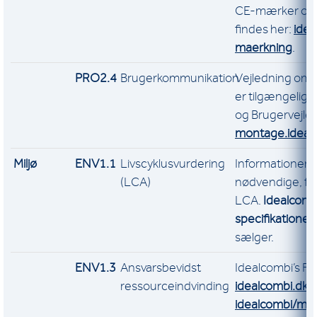
CE-mærker og 
findes her:
idea
maerkning
.
PRO2.4
Brugerkommunikation
Vejledning om 
er tilgængelig 
og Brugervejled
montage.ideal
Miljø
ENV1.1
Livscyklusvurdering
Informationer
(LCA)
nødvendige, fo
LCA.
Idealcombi
specifikationer
sælger.
ENV1.3
Ansvarsbevidst
Idealcombi’s FS
ressourceindvinding
idealcombi.dk
idealcombi/milj