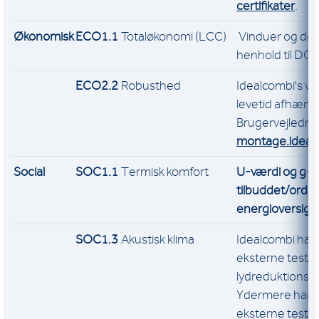
certifikater
.
Økonomisk
ECO1.1
Totaløkonomi (LCC)
Vinduer og døre
henhold til D
ECO2.2
Robusthed
Idealcombi's v
levetid afhænge
Brugervejlednin
montage.ideal
Social
SOC1.1
Termisk komfort
U-værdi og g-v
tilbuddet/ordr
energioversigt
SOC1.3
Akustisk klima
Idealcombi har 
eksterne test a
lydreduktionse
Ydermere har I
eksterne testra