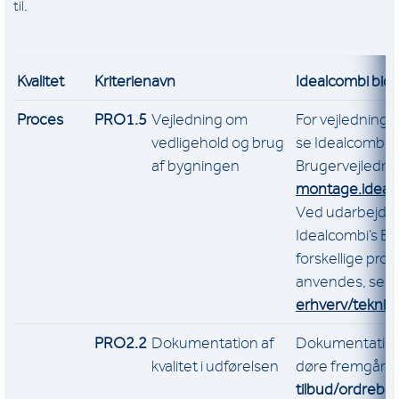
til.
Kvalitet
Kriterienavn
Idealcombi bid
Proces
PRO1.5
Vejledning om
For vejledning 
vedligehold og brug
se Idealcombi’
af bygningen
Brugervejledni
montage.ideal
Ved udarbejdel
Idealcombi’s BI
forskellige pro
anvendes, se
i
erhverv/teknisk
PRO2.2
Dokumentation af
Dokumentation f
kvalitet i udførelsen
døre fremgår a
tilbud/ordrebe