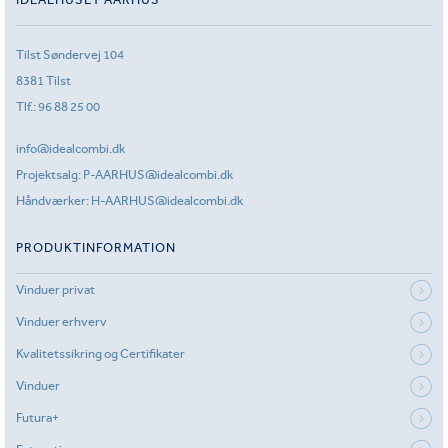
Tilst Søndervej 104
8381 Tilst
Tlf.:
96 88 25 00
info@idealcombi.dk
Projektsalg:
P-AARHUS@idealcombi.dk
Håndværker:
H-AARHUS@idealcombi.dk
PRODUKTINFORMATION
Vinduer privat
Vinduer erhverv
Kvalitetssikring og Certifikater
Vinduer
Futura+