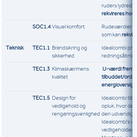
ruders lydredu
rekvireres hos 
SOC1.4
Visuel komfort
Rudeværdier f
som kan
rekvir
Teknisk
TEC1.1
Brandsikring og
Idealcombi pro
sikkerhed
redningsåbning
TEC1.3
Klimaskærmens
U-værdi fremgå
kvalitet
tilbuddet/ordr
energioversigt
TEC1.5
Design for
Idealcombi tilby
vedligehold og
opluk, hvor det 
rengøringsvenlighed
den udvendige
Idealcombi's v
vedligeholdes i