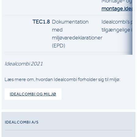
Montage- og Br
montage.ideal
TEC1.8
Dokumentation
Idealcombi’s pr
med
tilgængelige i
E
miljøvaredeklarationer
(EPD)
Idealcombi 2021
Læs mere om, hvordan Idealcombi forholder sig til miljø:
IDEALCOMBI OG MILJØ
IDEALCOMBI A/S