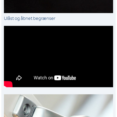
Ulåst og åbnet begrænser