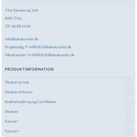
Tilst Søndervej 104
8381 Tilst
Tlf.:
96 88 25 00
info@idealcombi.dk
Projektsalg:
P-AARHUS@idealcombi.dk
Håndværker:
H-AARHUS@idealcombi.dk
PRODUKTINFORMATION
Vinduer privat
Vinduer erhverv
Kvalitetssikring og Certifikater
Vinduer
Futura+
Futura+i