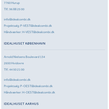
7760 Hurup
Tlf.:
96 88 25 00
info@idealcombi.dk
Projektsalg:
P-VEST@idealcombi.dk
Håndværker:
H-VEST@idealcombi.dk
IDEALHUSET KØBENHAVN
Arnold Nielsens Boulevard 134
2650 Hvidovre
Tlf.:
44 50 21 00
info@idealcombi.dk
Projektsalg:
P-OEST@idealcombi.dk
Håndværker:
H-OEST@idealcombi.dk
IDEALHUSET AARHUS