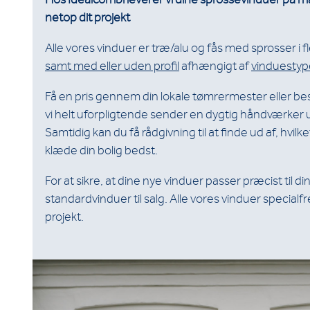
netop dit projekt
Alle vores vinduer er træ/alu og fås med sprosser i f
samt med eller uden profil
afhængigt af
vinduestyp
Få en pris gennem din lokale tømrermester eller bes
vi helt uforpligtende sender en dygtig håndværker u
Samtidig kan du få rådgivning til at finde ud af, hvilk
klæde din bolig bedst.
For at sikre, at dine nye vinduer passer præcist til din 
standardvinduer til salg. Alle vores vinduer specialfre
projekt.