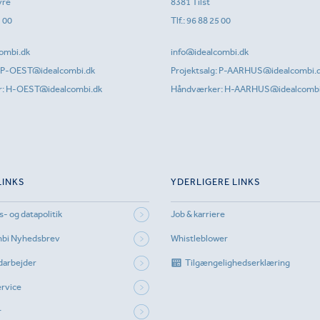
vre
8381 Tilst
1 00
Tlf.:
96 88 25 00
ombi.dk
info@idealcombi.dk
P-OEST@idealcombi.dk
Projektsalg:
P-AARHUS@idealcombi.
r:
H-OEST@idealcombi.dk
Håndværker:
H-AARHUS@idealcombi
LINKS
YDERLIGERE LINKS
s- og datapolitik
Job & karriere
mbi Nyhedsbrev
Whistleblower
darbejder
Tilgængelighedserklæring
rvice
r