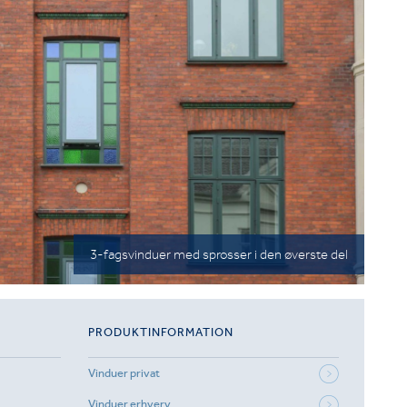
3-fagsvinduer med sprosser i den øverste del
PRODUKTINFORMATION
Vinduer privat
Vinduer erhverv