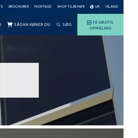
TS
BROCHURER
MONTAGE
SHOP TILBEHØR
UK
ISLAND
FÅ GRATIS
O
SÅDAN KØBER DU
SØG
OPMÅLING