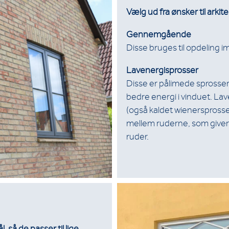
Vælg ud fra ønsker til arki
Gennemgående
Disse bruges til opdeling i
Lavenergisprosser
Disse er pålimede sprosser
bedre energi i vinduet. L
(også kaldet wienersprosse) 
mellem ruderne, som giver i
ruder.
 så de passer til lige