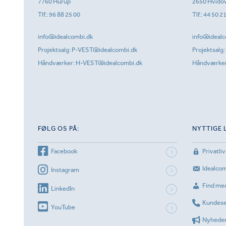
7760 Hurup
2650 Hvido
Tlf.:
96 88 25 00
Tlf.:
44 50 2
info@idealcombi.dk
info@idealc
Projektsalg:
P-VEST@idealcombi.dk
Projektsalg:
Håndværker:
H-VEST@idealcombi.dk
Håndværke
FØLG OS PÅ:
NYTTIGE 
Facebook
Privatliv
Idealco
Instagram
Find me
LinkedIn
Kundese
YouTube
Nyhede