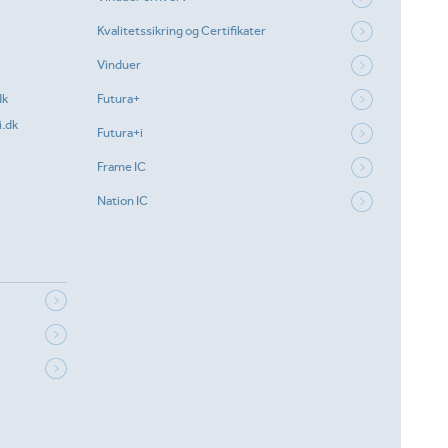
Kvalitetssikring og Certifikater
Vinduer
dk
Futura+
.dk
Futura+i
Frame IC
Nation IC