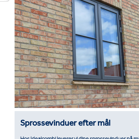
Sprossevinduer efter mål
Hos Idealcombi leverer vi dine sprossevinduer på mål,