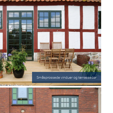
Småsprossede vinduer og terrassedør