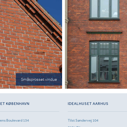
Småsprosset vindue
SET KØBENHAVN
IDEALHUSET AARHUS
sens Boulevard 134
Tilst Søndervej 104