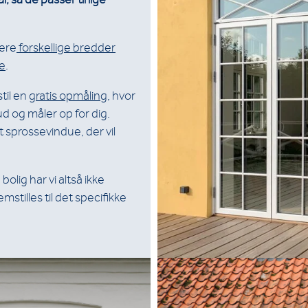
lere
forskellige bredder
e
.
til en
gratis opmåling
, hvor
d og måler op for dig.
et sprossevindue, der vil
bolig har vi altså ikke
mstilles til det specifikke