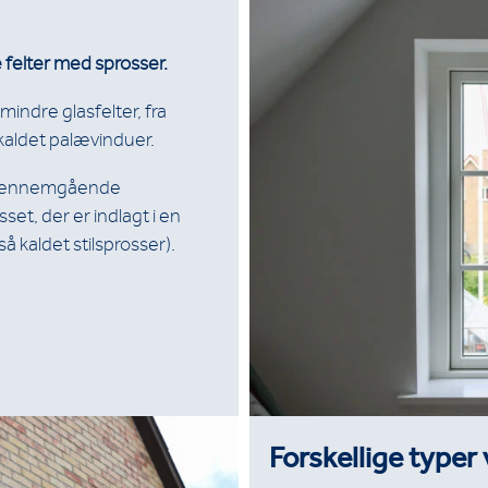
 felter med sprosser.
mindre glasfelter, fra
kaldet palævinduer.
” gennemgående
et, der er indlagt i en
 kaldet stilsprosser).
Forskellige typer