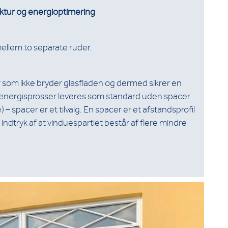
tektur og energioptimering
mellem to separate ruder.
 som ikke bryder glasfladen og dermed sikrer en
avenergisprosser leveres som standard uden spacer
– spacer er et tilvalg. En spacer er et afstandsprofil
ndtryk af at vinduespartiet består af flere mindre