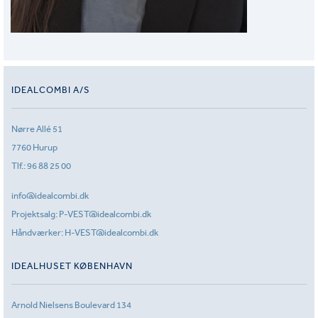
IDEALCOMBI A/S
Nørre Allé 51
7760 Hurup
Tlf.:
96 88 25 00
info@idealcombi.dk
Projektsalg:
P-VEST@idealcombi.dk
Håndværker:
H-VEST@idealcombi.dk
IDEALHUSET KØBENHAVN
Arnold Nielsens Boulevard 134