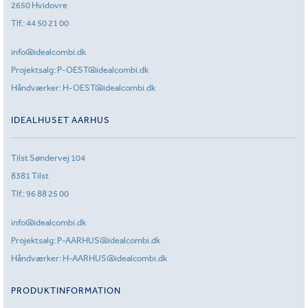
2650 Hvidovre
Tlf.:
44 50 21 00
info@idealcombi.dk
Projektsalg:
P-OEST@idealcombi.dk
Håndværker:
H-OEST@idealcombi.dk
IDEALHUSET AARHUS
Tilst Søndervej 104
8381 Tilst
Tlf.:
96 88 25 00
info@idealcombi.dk
Projektsalg:
P-AARHUS@idealcombi.dk
Håndværker:
H-AARHUS@idealcombi.dk
PRODUKTINFORMATION