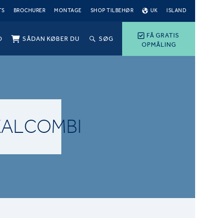
TS
BROCHURER
MONTAGE
SHOP TILBEHØR
UK
ISLAND
FÅ GRATIS
O
SÅDAN KØBER DU
SØG
OPMÅLING
EALCOMBI