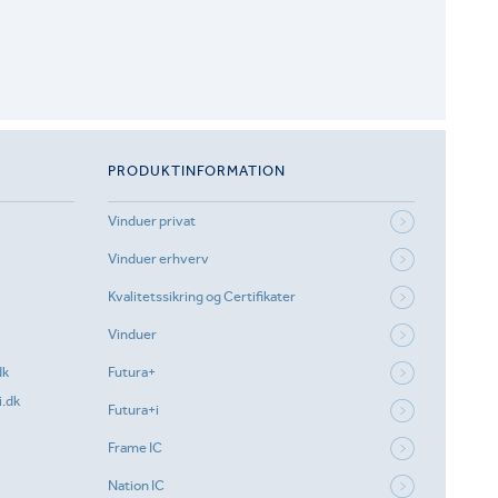
PRODUKTINFORMATION
Vinduer privat
Vinduer erhverv
Kvalitetssikring og Certifikater
Vinduer
dk
Futura+
.dk
Futura+i
Frame IC
Nation IC