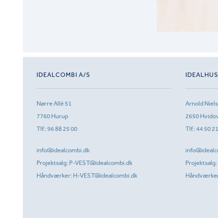
IDEALCOMBI A/S
IDEALHU
Nørre Allé 51
Arnold Niel
7760 Hurup
2650 Hvido
Tlf.:
96 88 25 00
Tlf.:
44 50 2
info@idealcombi.dk
info@idealc
Projektsalg:
P-VEST@idealcombi.dk
Projektsalg:
Håndværker:
H-VEST@idealcombi.dk
Håndværke