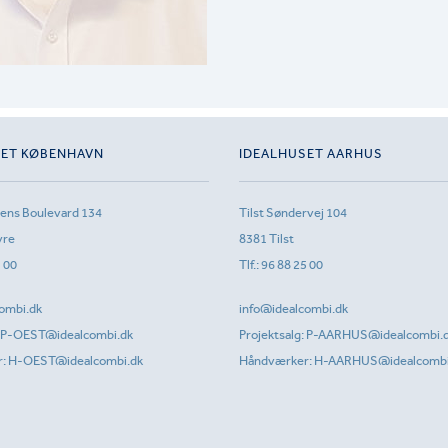
SET KØBENHAVN
IDEALHUSET AARHUS
sens Boulevard 134
Tilst Søndervej 104
vre
8381 Tilst
1 00
Tlf.:
96 88 25 00
ombi.dk
info@idealcombi.dk
P-OEST@idealcombi.dk
Projektsalg:
P-AARHUS@idealcombi.
r:
H-OEST@idealcombi.dk
Håndværker:
H-AARHUS@idealcombi