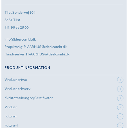
Tilst Søndervej 104
8381 Tilst
Tlf.:
96 88 25 00
info@idealcombi.dk
Projektsalg:
P-AARHUS@idealcombi.dk
Håndværker:
H-AARHUS@idealcombi.dk
PRODUKTINFORMATION
Vinduer privat
Vinduer erhverv
Kvalitetssikring og Certifikater
Vinduer
Futura+
Futura+i