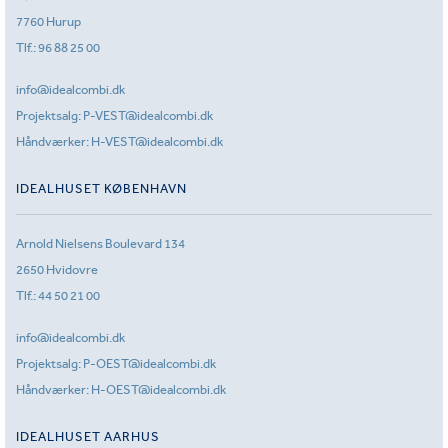
7760 Hurup
Tlf.:
96 88 25 00
info@idealcombi.dk
Projektsalg:
P-VEST@idealcombi.dk
Håndværker:
H-VEST@idealcombi.dk
IDEALHUSET KØBENHAVN
Arnold Nielsens Boulevard 134
2650 Hvidovre
Tlf.:
44 50 21 00
info@idealcombi.dk
Projektsalg:
P-OEST@idealcombi.dk
Håndværker:
H-OEST@idealcombi.dk
IDEALHUSET AARHUS