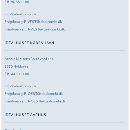
Tlf.:
96 88 25 00
info@idealcombi.dk
Projektsalg:
P-VEST@idealcombi.dk
Håndværker:
H-VEST@idealcombi.dk
IDEALHUSET KØBENHAVN
Arnold Nielsens Boulevard 134
2650 Hvidovre
Tlf.:
44 50 21 00
info@idealcombi.dk
Projektsalg:
P-OEST@idealcombi.dk
Håndværker:
H-OEST@idealcombi.dk
IDEALHUSET AARHUS