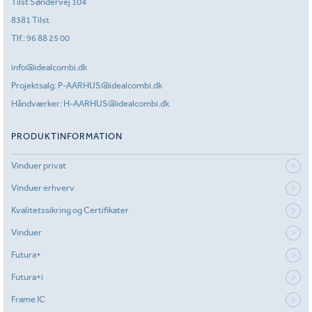
Tilst Søndervej 104
8381 Tilst
Tlf.:
96 88 25 00
info@idealcombi.dk
Projektsalg:
P-AARHUS@idealcombi.dk
Håndværker:
H-AARHUS@idealcombi.dk
PRODUKTINFORMATION
Vinduer privat
Vinduer erhverv
Kvalitetssikring og Certifikater
Vinduer
Futura+
Futura+i
Frame IC