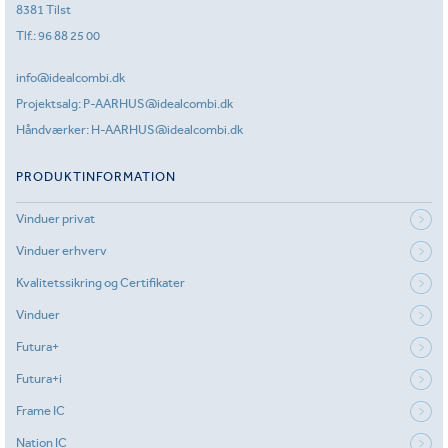
8381 Tilst
Tlf.:
96 88 25 00
info@idealcombi.dk
Projektsalg:
P-AARHUS@idealcombi.dk
Håndværker:
H-AARHUS@idealcombi.dk
PRODUKTINFORMATION
Vinduer privat
Vinduer erhverv
Kvalitetssikring og Certifikater
Vinduer
Futura+
Futura+i
Frame IC
Nation IC