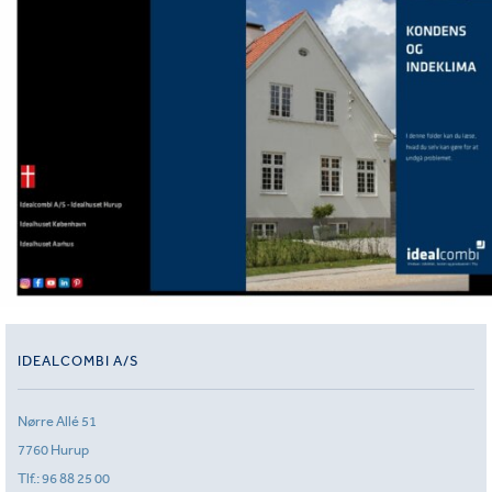
IDEALCOMBI A/S
Nørre Allé 51
7760 Hurup
Tlf.:
96 88 25 00