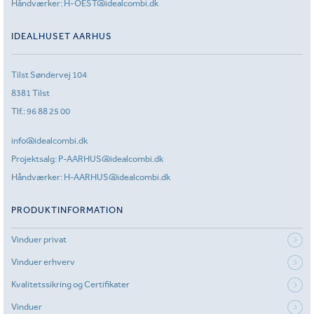
Håndværker:
H-OEST@idealcombi.dk
IDEALHUSET AARHUS
Tilst Søndervej 104
8381 Tilst
Tlf.:
96 88 25 00
info@idealcombi.dk
Projektsalg:
P-AARHUS@idealcombi.dk
Håndværker:
H-AARHUS@idealcombi.dk
PRODUKTINFORMATION
Vinduer privat
Vinduer erhverv
Kvalitetssikring og Certifikater
Vinduer