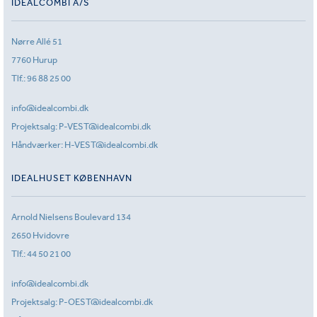
IDEALCOMBI A/S
Nørre Allé 51
7760 Hurup
Tlf.:
96 88 25 00
info@idealcombi.dk
Projektsalg:
P-VEST@idealcombi.dk
Håndværker:
H-VEST@idealcombi.dk
IDEALHUSET KØBENHAVN
Arnold Nielsens Boulevard 134
2650 Hvidovre
Tlf.:
44 50 21 00
info@idealcombi.dk
Projektsalg:
P-OEST@idealcombi.dk