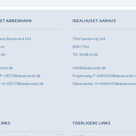
SET KØBENHAVN
IDEALHUSET AARHUS
sens Boulevard 134
Tilst Søndervej 104
vre
8381 Tilst
1 00
Tlf.:
96 88 25 00
ombi.dk
info@idealcombi.dk
P-OEST@idealcombi.dk
Projektsalg:
P-AARHUS@idealcombi.
r:
H-OEST@idealcombi.dk
Håndværker:
H-AARHUS@idealcombi
LINKS
YDERLIGERE LINKS