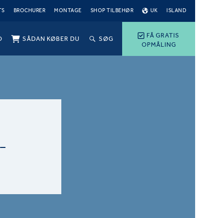
TS
BROCHURER
MONTAGE
SHOP TILBEHØR
UK
ISLAND
FÅ GRATIS
O
SÅDAN KØBER DU
SØG
OPMÅLING
-