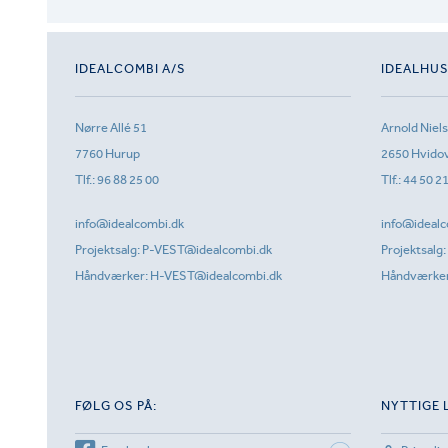
IDEALCOMBI A/S
IDEALHU
Nørre Allé 51
Arnold Niel
7760 Hurup
2650 Hvido
Tlf.:
96 88 25 00
Tlf.:
44 50 2
info@idealcombi.dk
info@idealc
Projektsalg:
P-VEST@idealcombi.dk
Projektsalg:
Håndværker:
H-VEST@idealcombi.dk
Håndværke
FØLG OS PÅ:
NYTTIGE 