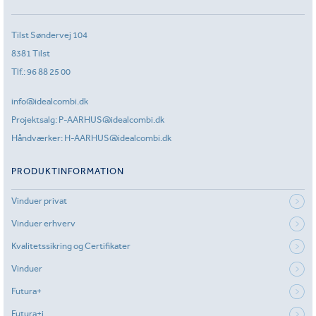
Tilst Søndervej 104
8381 Tilst
Tlf.:
96 88 25 00
info@idealcombi.dk
Projektsalg:
P-AARHUS@idealcombi.dk
Håndværker:
H-AARHUS@idealcombi.dk
PRODUKTINFORMATION
Vinduer privat
Vinduer erhverv
Kvalitetssikring og Certifikater
Vinduer
Futura+
Futura+i