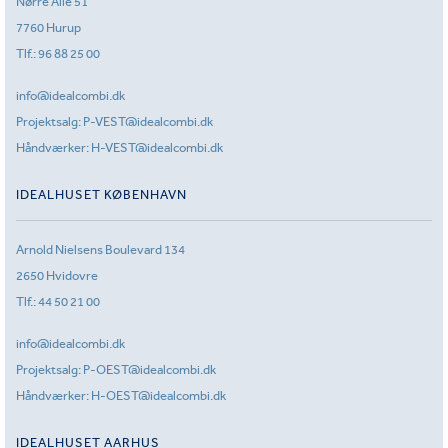
Nørre Allé 51
7760 Hurup
Tlf.:
96 88 25 00
info@idealcombi.dk
Projektsalg:
P-VEST@idealcombi.dk
Håndværker:
H-VEST@idealcombi.dk
IDEALHUSET KØBENHAVN
Arnold Nielsens Boulevard 134
2650 Hvidovre
Tlf.:
44 50 21 00
info@idealcombi.dk
Projektsalg:
P-OEST@idealcombi.dk
Håndværker:
H-OEST@idealcombi.dk
IDEALHUSET AARHUS