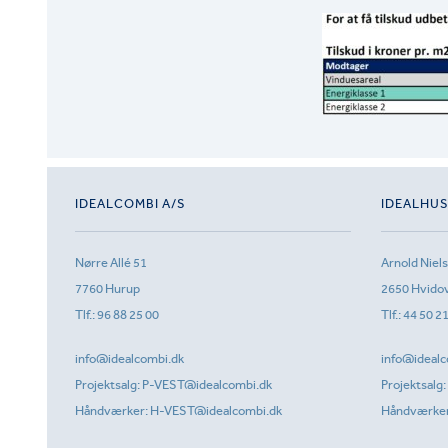
IDEALCOMBI A/S
IDEALHU
Nørre Allé 51
Arnold Niel
7760 Hurup
2650 Hvido
Tlf.:
96 88 25 00
Tlf.:
44 50 2
info@idealcombi.dk
info@idealc
Projektsalg:
P-VEST@idealcombi.dk
Projektsalg:
Håndværker:
H-VEST@idealcombi.dk
Håndværke