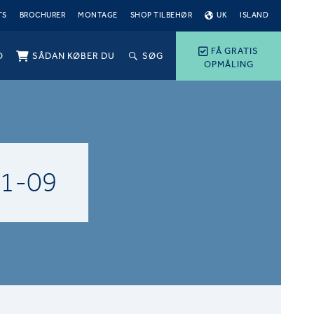
TS
BROCHURER
MONTAGE
SHOP TILBEHØR
UK
ISLAND
FÅ GRATIS
O
SÅDAN KØBER DU
SØG
OPMÅLING
1-09