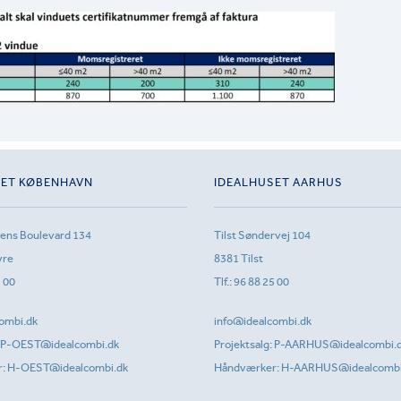
SET KØBENHAVN
IDEALHUSET AARHUS
sens Boulevard 134
Tilst Søndervej 104
vre
8381 Tilst
1 00
Tlf.:
96 88 25 00
ombi.dk
info@idealcombi.dk
P-OEST@idealcombi.dk
Projektsalg:
P-AARHUS@idealcombi.
r:
H-OEST@idealcombi.dk
Håndværker:
H-AARHUS@idealcombi