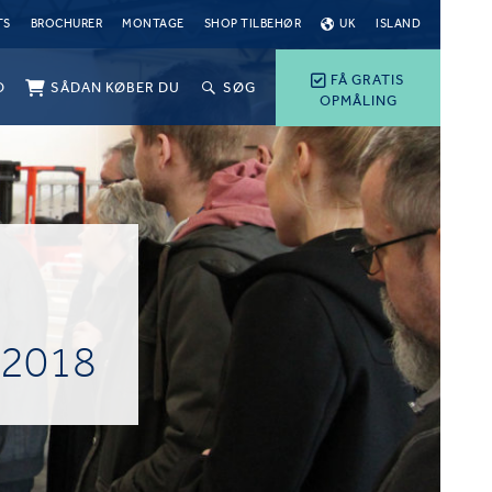
TS
BROCHURER
MONTAGE
SHOP TILBEHØR
UK
ISLAND
FÅ GRATIS
O
SÅDAN KØBER DU
SØG
OPMÅLING
 2018