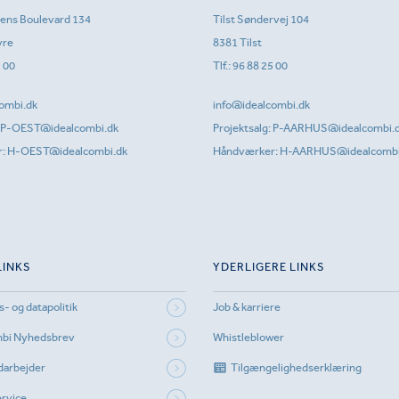
sens Boulevard 134
Tilst Søndervej 104
vre
8381 Tilst
1 00
Tlf.:
96 88 25 00
ombi.dk
info@idealcombi.dk
P-OEST@idealcombi.dk
Projektsalg:
P-AARHUS@idealcombi.
r:
H-OEST@idealcombi.dk
Håndværker:
H-AARHUS@idealcombi
LINKS
YDERLIGERE LINKS
s- og datapolitik
Job & karriere
mbi Nyhedsbrev
Whistleblower
darbejder
Tilgængelighedserklæring
rvice