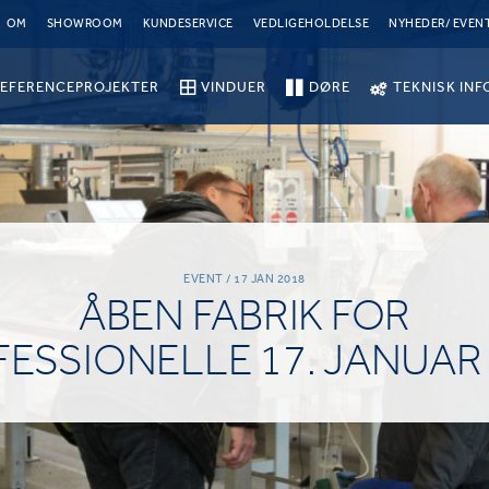
OM
SHOWROOM
KUNDESERVICE
VEDLIGEHOLDELSE
NYHEDER/ EVEN
EFERENCEPROJEKTER
VINDUER
DØRE
TEKNISK INF
EVENT / 17 JAN 2018
ÅBEN FABRIK FOR
ESSIONELLE 17. JANUAR