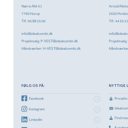
Nørre Allé 51
Arnold Niel
7760 Hurup
2650 Hvido
Tlf.:
96 88 25 00
Tlf.:
44 50 2
info@idealcombi.dk
info@idealc
Projektsalg:
P-VEST@idealcombi.dk
Projektsalg:
Håndværker:
H-VEST@idealcombi.dk
Håndværke
FØLG OS PÅ:
NYTTIGE 
Facebook
Privatliv
Idealco
Instagram
Find me
LinkedIn
Kundese