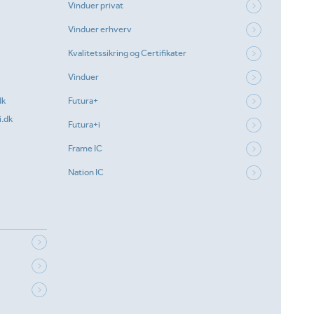
Vinduer privat
Vinduer erhverv
Kvalitetssikring og Certifikater
Vinduer
dk
Futura+
.dk
Futura+i
Frame IC
Nation IC