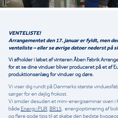
VENTELISTE!
Arrangementet den 17. januar er fyldt, men de
venteliste – eller se øvrige datoer nederst på s
Vi afholder i løbet af vinteren Åben Fabrik Arran
for at se dine vinduer bliver produceret på et af
produktionsanlæg for vinduer og døre.
Vi viser dig rundt på Danmarks største vinduesfabr
sørger for en dejlig frokost.
Vi smider desuden et mini-energiseminar oven i 
både
Energi-PUR
,
BR15
, energioptimering af bo
og flere gode tips til at skabe den bedste byggeo