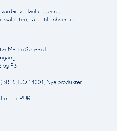
g, hvordan vi planlægger og
kvaliteten, så du til enhver tid
ktør Martin Søgaard
emgang
2 og P3
R (BR15, ISO 14001, Nye produkter
g Energi-PUR