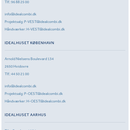
Tlf.:
96 88 25 00
info@idealcombi.dk
Projektsalg:
P-VEST@idealcombi.dk
Håndværker:
H-VEST@idealcombi.dk
IDEALHUSET KØBENHAVN
Arnold Nielsens Boulevard 134
2650 Hvidovre
Tlf.:
44 50 21 00
info@idealcombi.dk
Projektsalg:
P-OEST@idealcombi.dk
Håndværker:
H-OEST@idealcombi.dk
IDEALHUSET AARHUS