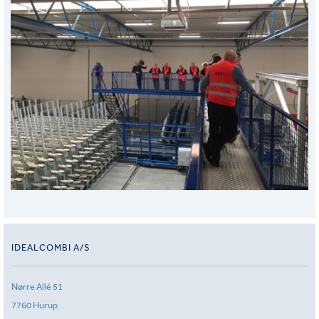
IDEALCOMBI A/S
Nørre Allé 51
7760 Hurup