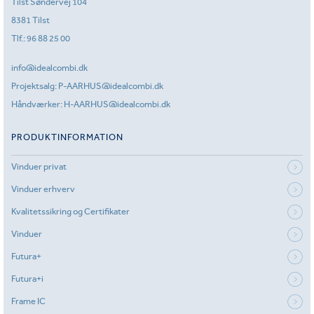
Tilst Søndervej 104
8381 Tilst
Tlf.:
96 88 25 00
info@idealcombi.dk
Projektsalg:
P-AARHUS@idealcombi.dk
Håndværker:
H-AARHUS@idealcombi.dk
PRODUKTINFORMATION
Vinduer privat
Vinduer erhverv
Kvalitetssikring og Certifikater
Vinduer
Futura+
Futura+i
Frame IC