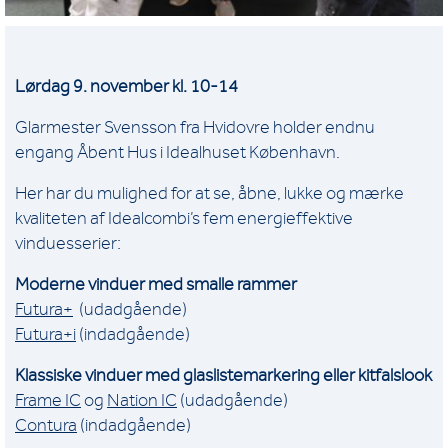
Lørdag 9. november kl. 10-14
Glarmester Svensson fra Hvidovre holder endnu
engang Åbent Hus i Idealhuset København.
Her har du mulighed for at se, åbne, lukke og mærke
kvaliteten af Idealcombi’s fem energieffektive
vinduesserier:
Moderne vinduer med smalle rammer
Futura+
(udadgående)
Futura+i
(indadgående)
Klassiske vinduer med glaslistemarkering eller kitfalslook
Frame IC
og
Nation IC
(udadgående)
Contura
(indadgående)