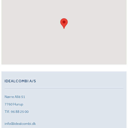
IDEALCOMBI A/S
Nørre Allé 51
7760 Hurup
Tlf.:
96 88 25 00
info@idealcombi.dk