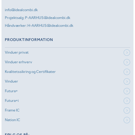
info@idealcombi.dk
Projektsalg:
P-AARHUS@idealcombi.dk
Håndværker:
H-AARHUS@idealcombi.dk
PRODUKTINFORMATION
Vinduer privat
Vinduer erhverv
Kvalitetssikring og Certifikater
Vinduer
Futura+
Futura+i
Frame IC
Nation IC
FØLG OS PÅ: