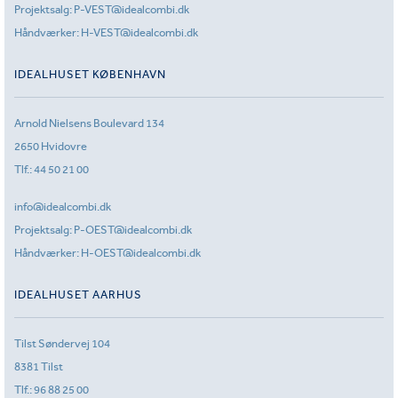
Projektsalg:
P-VEST@idealcombi.dk
Håndværker:
H-VEST@idealcombi.dk
IDEALHUSET KØBENHAVN
Arnold Nielsens Boulevard 134
2650 Hvidovre
Tlf.:
44 50 21 00
info@idealcombi.dk
Projektsalg:
P-OEST@idealcombi.dk
Håndværker:
H-OEST@idealcombi.dk
IDEALHUSET AARHUS
Tilst Søndervej 104
8381 Tilst
Tlf.:
96 88 25 00