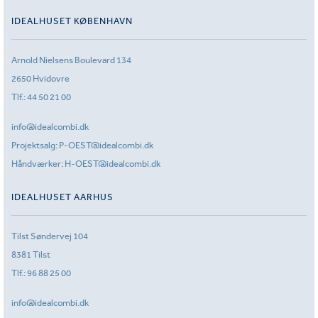
IDEALHUSET KØBENHAVN
Arnold Nielsens Boulevard 134
2650 Hvidovre
Tlf.:
44 50 21 00
info@idealcombi.dk
Projektsalg:
P-OEST@idealcombi.dk
Håndværker:
H-OEST@idealcombi.dk
IDEALHUSET AARHUS
Tilst Søndervej 104
8381 Tilst
Tlf.:
96 88 25 00
info@idealcombi.dk