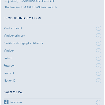
Projektsalg:
P-AARHUS@idealcombi.dk
Håndværker:
H-AARHUS@idealcombi.dk
PRODUKTINFORMATION
Vinduer privat
Vinduer erhverv
Kvalitetssikring og Certifikater
Vinduer
Futura+
Futura+i
Frame IC
Nation IC
FØLG OS PÅ:
Facebook