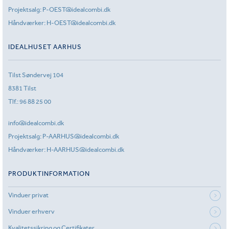
Projektsalg:
P-OEST@idealcombi.dk
Håndværker:
H-OEST@idealcombi.dk
IDEALHUSET AARHUS
Tilst Søndervej 104
8381 Tilst
Tlf.:
96 88 25 00
info@idealcombi.dk
Projektsalg:
P-AARHUS@idealcombi.dk
Håndværker:
H-AARHUS@idealcombi.dk
PRODUKTINFORMATION
Vinduer privat
Vinduer erhverv
Kvalitetssikring og Certifikater