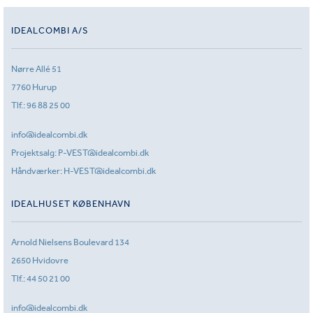
IDEALCOMBI A/S
Nørre Allé 51
7760 Hurup
Tlf.:
96 88 25 00
info@idealcombi.dk
Projektsalg:
P-VEST@idealcombi.dk
Håndværker:
H-VEST@idealcombi.dk
IDEALHUSET KØBENHAVN
Arnold Nielsens Boulevard 134
2650 Hvidovre
Tlf.:
44 50 21 00
info@idealcombi.dk