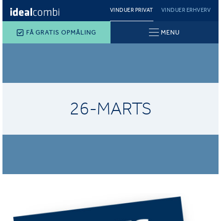
VINDUER PRIVAT
VINDUER ERHVERV
FÅ GRATIS OPMÅLING
MENU
26-MARTS