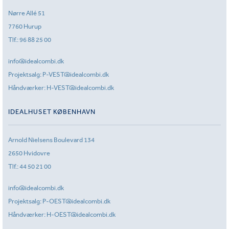
Nørre Allé 51
7760 Hurup
Tlf.:
96 88 25 00
info@idealcombi.dk
Projektsalg:
P-VEST@idealcombi.dk
Håndværker:
H-VEST@idealcombi.dk
IDEALHUSET KØBENHAVN
Arnold Nielsens Boulevard 134
2650 Hvidovre
Tlf.:
44 50 21 00
info@idealcombi.dk
Projektsalg:
P-OEST@idealcombi.dk
Håndværker:
H-OEST@idealcombi.dk