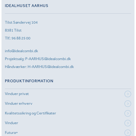
IDEALHUSET AARHUS
Tilst Søndervej 104
8381 Tilst
Tlf.:
96 88 25 00
info@idealcombi.dk
Projektsalg:
P-AARHUS@idealcombi.dk
Håndværker:
H-AARHUS@idealcombi.dk
PRODUKTINFORMATION
Vinduer privat
Vinduer erhverv
Kvalitetssikring og Certifikater
Vinduer
Futura+