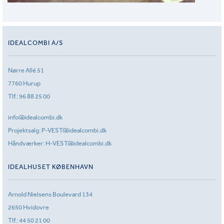
IDEALCOMBI A/S
Nørre Allé 51
7760 Hurup
Tlf.:
96 88 25 00
info@idealcombi.dk
Projektsalg:
P-VEST@idealcombi.dk
Håndværker:
H-VEST@idealcombi.dk
IDEALHUSET KØBENHAVN
Arnold Nielsens Boulevard 134
2650 Hvidovre
Tlf.:
44 50 21 00