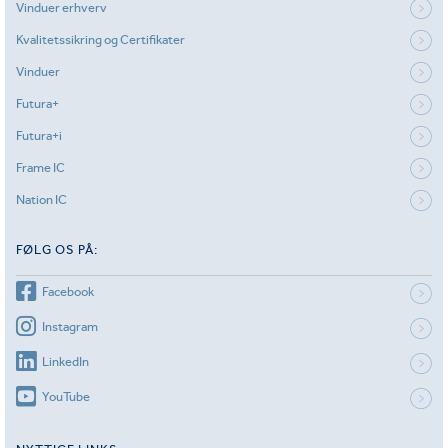
Vinduer erhverv
Kvalitetssikring og Certifikater
Vinduer
Futura+
Futura+i
Frame IC
Nation IC
FØLG OS PÅ:
Facebook
Instagram
LinkedIn
YouTube