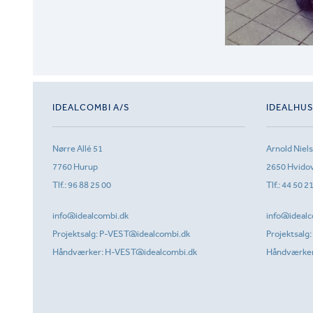
IDEALCOMBI A/S
IDEALHU
Nørre Allé 51
Arnold Niel
7760 Hurup
2650 Hvido
Tlf.:
96 88 25 00
Tlf.:
44 50 2
info@idealcombi.dk
info@idealc
Projektsalg:
P-VEST@idealcombi.dk
Projektsalg:
Håndværker:
H-VEST@idealcombi.dk
Håndværke