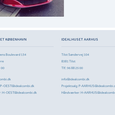
SET KØBENHAVN
IDEALHUSET AARHUS
sens Boulevard 134
Tilst Søndervej 104
vre
8381 Tilst
1 00
Tlf.:
96 88 25 00
ombi.dk
info@idealcombi.dk
P-OEST@idealcombi.dk
Projektsalg:
P-AARHUS@idealcombi.
r:
H-OEST@idealcombi.dk
Håndværker:
H-AARHUS@idealcombi