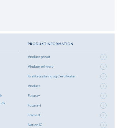
PRODUKTINFORMATION
Vinduer privat
Vinduer erhverv
Kvalitetssikring og Certifikater
Vinduer
dk
Futura+
.dk
Futura+i
Frame IC
Nation IC