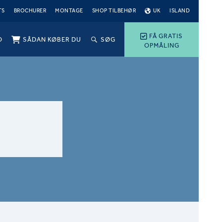
TS
BROCHURER
MONTAGE
SHOP TILBEHØR
UK
ISLAND
FÅ GRATIS
O
SÅDAN KØBER DU
SØG
OPMÅLING