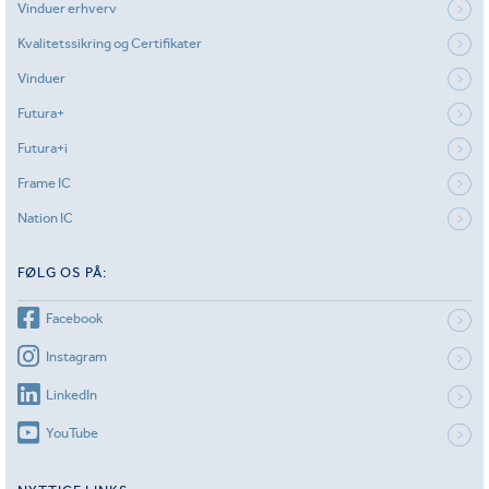
Vinduer erhverv
Kvalitetssikring og Certifikater
Vinduer
Futura+
Futura+i
Frame IC
Nation IC
FØLG OS PÅ:
Facebook
Instagram
LinkedIn
YouTube