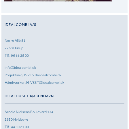
IDEALCOMBI A/S
Nørre Allé 51
7760 Hurup
Tlf.:
96 88 25 00
info@idealcombi.dk
Projektsalg:
P-VEST@idealcombi.dk
Håndværker:
H-VEST@idealcombi.dk
IDEALHUSET KØBENHAVN
Arnold Nielsens Boulevard 134
2650 Hvidovre
Tlf.:
44 50 21 00