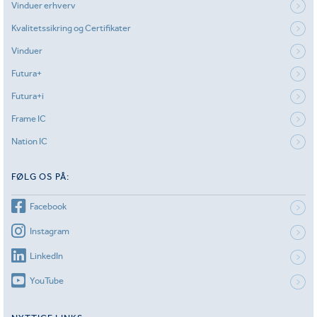
Vinduer erhverv
Kvalitetssikring og Certifikater
Vinduer
Futura+
Futura+i
Frame IC
Nation IC
FØLG OS PÅ:
Facebook
Instagram
LinkedIn
YouTube