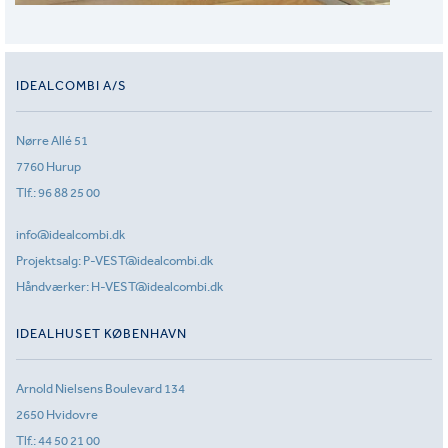
IDEALCOMBI A/S
Nørre Allé 51
7760 Hurup
Tlf.:
96 88 25 00
info@idealcombi.dk
Projektsalg:
P-VEST@idealcombi.dk
Håndværker:
H-VEST@idealcombi.dk
IDEALHUSET KØBENHAVN
Arnold Nielsens Boulevard 134
2650 Hvidovre
Tlf.:
44 50 21 00