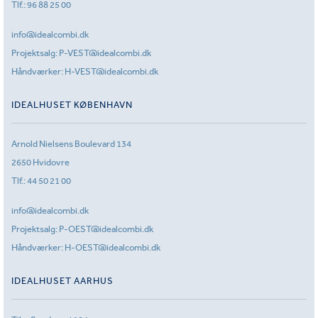
Tlf.:
96 88 25 00
info@idealcombi.dk
Projektsalg:
P-VEST@idealcombi.dk
Håndværker:
H-VEST@idealcombi.dk
IDEALHUSET KØBENHAVN
Arnold Nielsens Boulevard 134
2650 Hvidovre
Tlf.:
44 50 21 00
info@idealcombi.dk
Projektsalg:
P-OEST@idealcombi.dk
Håndværker:
H-OEST@idealcombi.dk
IDEALHUSET AARHUS