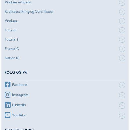
Vinduer erhverv
Kvalitetssikring og Certifikater
Vinduer
Futura+
Futura+i
Frame IC
Nation IC
FØLG OS PÅ:
Facebook
Instagram
LinkedIn
YouTube