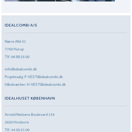
IDEALCOMBI A/S
Nørre Allé 51
7760 Hurup
Tlf.:
96 88 25 00
info@idealcombi.dk
Projektsalg:
P-VEST@idealcombi.dk
Håndværker:
H-VEST@idealcombi.dk
IDEALHUSET KØBENHAVN
Arnold Nielsens Boulevard 134
2650 Hvidovre
Tlf.:
44 50 21 00