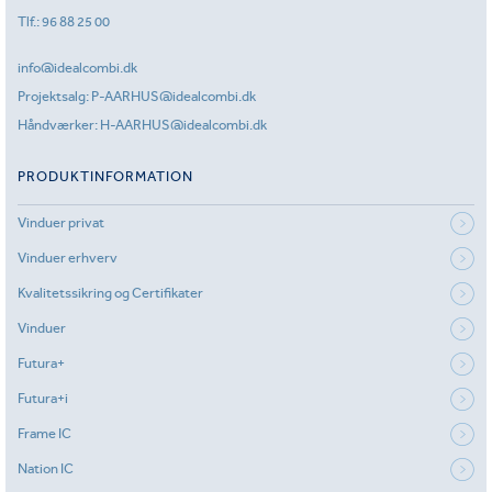
Tlf.:
96 88 25 00
info@idealcombi.dk
Projektsalg:
P-AARHUS@idealcombi.dk
Håndværker:
H-AARHUS@idealcombi.dk
PRODUKTINFORMATION
Vinduer privat
Vinduer erhverv
Kvalitetssikring og Certifikater
Vinduer
Futura+
Futura+i
Frame IC
Nation IC