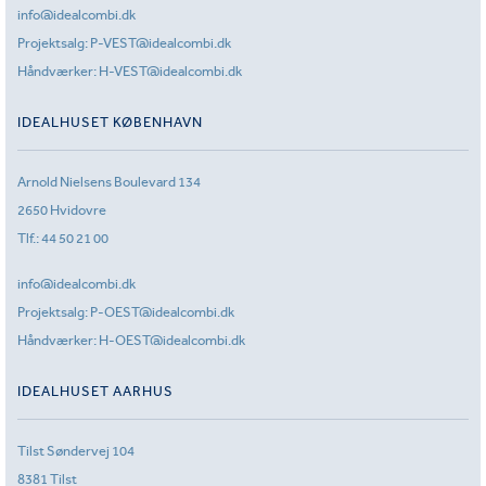
info@idealcombi.dk
Projektsalg:
P-VEST@idealcombi.dk
Håndværker:
H-VEST@idealcombi.dk
IDEALHUSET KØBENHAVN
Arnold Nielsens Boulevard 134
2650 Hvidovre
Tlf.:
44 50 21 00
info@idealcombi.dk
Projektsalg:
P-OEST@idealcombi.dk
Håndværker:
H-OEST@idealcombi.dk
IDEALHUSET AARHUS
Tilst Søndervej 104
8381 Tilst