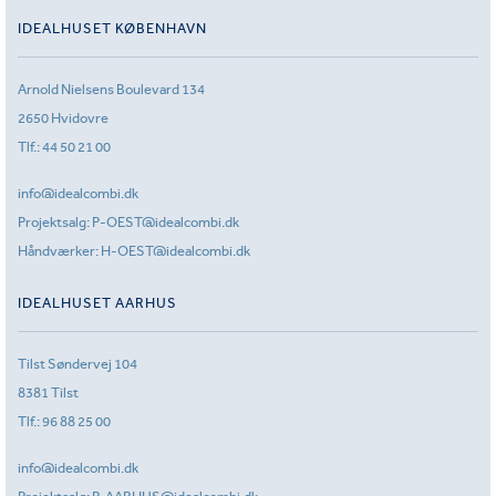
IDEALHUSET KØBENHAVN
Arnold Nielsens Boulevard 134
2650 Hvidovre
Tlf.:
44 50 21 00
info@idealcombi.dk
Projektsalg:
P-OEST@idealcombi.dk
Håndværker:
H-OEST@idealcombi.dk
IDEALHUSET AARHUS
Tilst Søndervej 104
8381 Tilst
Tlf.:
96 88 25 00
info@idealcombi.dk