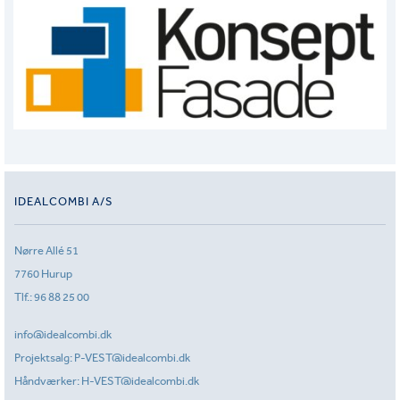
IDEALCOMBI A/S
Nørre Allé 51
7760 Hurup
Tlf.:
96 88 25 00
info@idealcombi.dk
Projektsalg:
P-VEST@idealcombi.dk
Håndværker:
H-VEST@idealcombi.dk