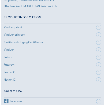
Projektsalg:
P-AARHUS@idealcombi.dk
Håndværker:
H-AARHUS@idealcombi.dk
PRODUKTINFORMATION
Vinduer privat
Vinduer erhverv
Kvalitetssikring og Certifikater
Vinduer
Futura+
Futura+i
Frame IC
Nation IC
FØLG OS PÅ:
Facebook