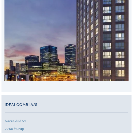
IDEALCOMBI A/S
Nørre Allé 51
7760 Hurup