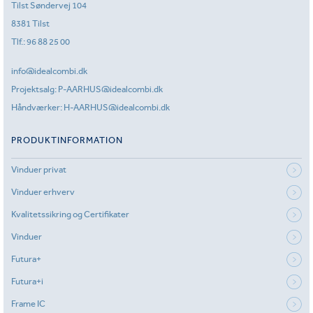
Tilst Søndervej 104
8381 Tilst
Tlf.:
96 88 25 00
info@idealcombi.dk
Projektsalg:
P-AARHUS@idealcombi.dk
Håndværker:
H-AARHUS@idealcombi.dk
PRODUKTINFORMATION
Vinduer privat
Vinduer erhverv
Kvalitetssikring og Certifikater
Vinduer
Futura+
Futura+i
Frame IC