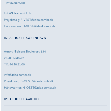
Tlf.:
96 88 25 00
info@idealcombi.dk
Projektsalg:
P-VEST@idealcombi.dk
Håndværker:
H-VEST@idealcombi.dk
IDEALHUSET KØBENHAVN
Arnold Nielsens Boulevard 134
2650 Hvidovre
Tlf.:
44 50 21 00
info@idealcombi.dk
Projektsalg:
P-OEST@idealcombi.dk
Håndværker:
H-OEST@idealcombi.dk
IDEALHUSET AARHUS