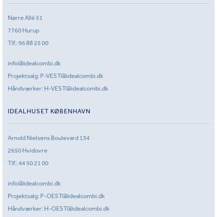
Nørre Allé 51
7760 Hurup
Tlf.:
96 88 25 00
info@idealcombi.dk
Projektsalg:
P-VEST@idealcombi.dk
Håndværker:
H-VEST@idealcombi.dk
IDEALHUSET KØBENHAVN
Arnold Nielsens Boulevard 134
2650 Hvidovre
Tlf.:
44 50 21 00
info@idealcombi.dk
Projektsalg:
P-OEST@idealcombi.dk
Håndværker:
H-OEST@idealcombi.dk