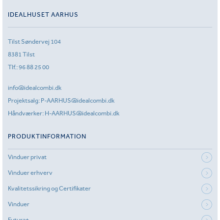
IDEALHUSET AARHUS
Tilst Søndervej 104
8381 Tilst
Tlf.:
96 88 25 00
info@idealcombi.dk
Projektsalg:
P-AARHUS@idealcombi.dk
Håndværker:
H-AARHUS@idealcombi.dk
PRODUKTINFORMATION
Vinduer privat
Vinduer erhverv
Kvalitetssikring og Certifikater
Vinduer
Futura+