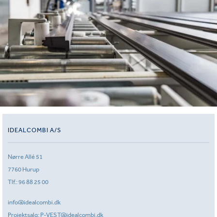
IDEALCOMBI A/S
Nørre Allé 51
7760 Hurup
Tlf.:
96 88 25 00
info@idealcombi.dk
Projektsalg:
P-VEST@idealcombi.dk