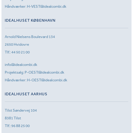
Håndværker:
H-VEST@idealcombi.dk
IDEALHUSET KØBENHAVN
Arnold Nielsens Boulevard 134
2650 Hvidovre
Tlf.:
44 50 21 00
info@idealcombi.dk
Projektsalg:
P-OEST@idealcombi.dk
Håndværker:
H-OEST@idealcombi.dk
IDEALHUSET AARHUS
Tilst Søndervej 104
8381 Tilst
Tlf.:
96 88 25 00