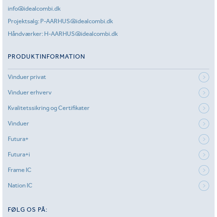
info@idealcombi.dk
Projektsalg:
P-AARHUS@idealcombi.dk
Håndværker:
H-AARHUS@idealcombi.dk
PRODUKTINFORMATION
Vinduer privat
Vinduer erhverv
Kvalitetssikring og Certifikater
Vinduer
Futura+
Futura+i
Frame IC
Nation IC
FØLG OS PÅ: