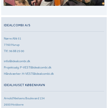
IDEALCOMBI A/S
Nørre Allé 51
7760 Hurup
Tlf.:
96 88 25 00
info@idealcombi.dk
Projektsalg:
P-VEST@idealcombi.dk
Håndværker:
H-VEST@idealcombi.dk
IDEALHUSET KØBENHAVN
Arnold Nielsens Boulevard 134
2650 Hvidovre