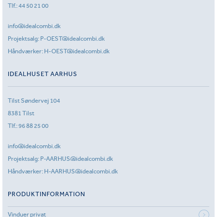
Tlf.:
44 50 21 00
info@idealcombi.dk
Projektsalg:
P-OEST@idealcombi.dk
Håndværker:
H-OEST@idealcombi.dk
IDEALHUSET AARHUS
Tilst Søndervej 104
8381 Tilst
Tlf.:
96 88 25 00
info@idealcombi.dk
Projektsalg:
P-AARHUS@idealcombi.dk
Håndværker:
H-AARHUS@idealcombi.dk
PRODUKTINFORMATION
Vinduer privat