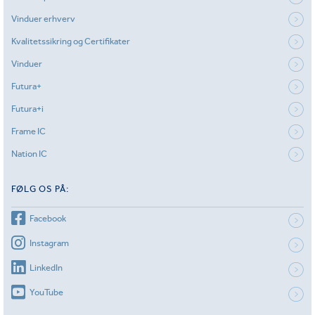
Vinduer erhverv
Kvalitetssikring og Certifikater
Vinduer
Futura+
Futura+i
Frame IC
Nation IC
FØLG OS PÅ:
Facebook
Instagram
LinkedIn
YouTube