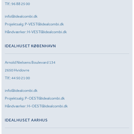
Tlf.:
96 88 25 00
info@idealcombi.dk
Projektsalg:
P-VEST@idealcombi.dk
Håndværker:
H-VEST@idealcombi.dk
IDEALHUSET KØBENHAVN
Arnold Nielsens Boulevard 134
2650 Hvidovre
Tlf.:
44 50 21 00
info@idealcombi.dk
Projektsalg:
P-OEST@idealcombi.dk
Håndværker:
H-OEST@idealcombi.dk
IDEALHUSET AARHUS