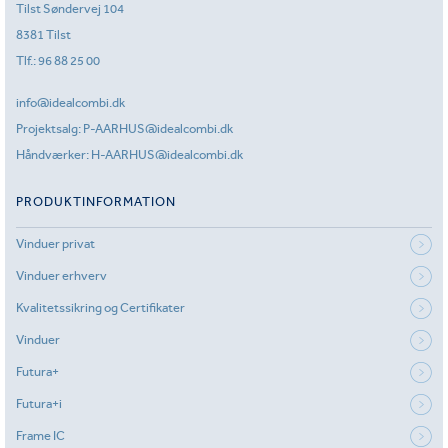
Tilst Søndervej 104
8381 Tilst
Tlf.:
96 88 25 00
info@idealcombi.dk
Projektsalg:
P-AARHUS@idealcombi.dk
Håndværker:
H-AARHUS@idealcombi.dk
PRODUKTINFORMATION
Vinduer privat
Vinduer erhverv
Kvalitetssikring og Certifikater
Vinduer
Futura+
Futura+i
Frame IC