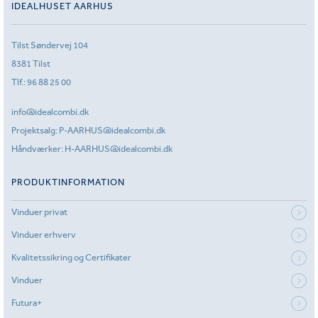
IDEALHUSET AARHUS
Tilst Søndervej 104
8381 Tilst
Tlf.:
96 88 25 00
info@idealcombi.dk
Projektsalg:
P-AARHUS@idealcombi.dk
Håndværker:
H-AARHUS@idealcombi.dk
PRODUKTINFORMATION
Vinduer privat
Vinduer erhverv
Kvalitetssikring og Certifikater
Vinduer
Futura+