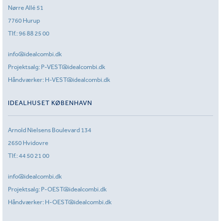
Nørre Allé 51
7760 Hurup
Tlf.:
96 88 25 00
info@idealcombi.dk
Projektsalg:
P-VEST@idealcombi.dk
Håndværker:
H-VEST@idealcombi.dk
IDEALHUSET KØBENHAVN
Arnold Nielsens Boulevard 134
2650 Hvidovre
Tlf.:
44 50 21 00
info@idealcombi.dk
Projektsalg:
P-OEST@idealcombi.dk
Håndværker:
H-OEST@idealcombi.dk