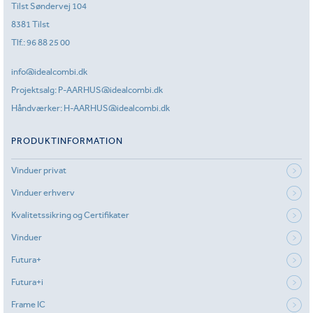
Tilst Søndervej 104
8381 Tilst
Tlf.:
96 88 25 00
info@idealcombi.dk
Projektsalg:
P-AARHUS@idealcombi.dk
Håndværker:
H-AARHUS@idealcombi.dk
PRODUKTINFORMATION
Vinduer privat
Vinduer erhverv
Kvalitetssikring og Certifikater
Vinduer
Futura+
Futura+i
Frame IC