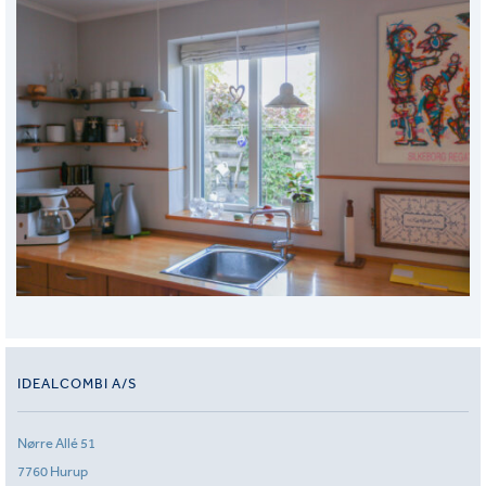
IDEALCOMBI A/S
Nørre Allé 51
7760 Hurup