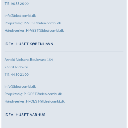
Tlf.:
96 88 25 00
info@idealcombi.dk
Projektsalg:
P-VEST@idealcombi.dk
Håndværker:
H-VEST@idealcombi.dk
IDEALHUSET KØBENHAVN
Arnold Nielsens Boulevard 134
2650 Hvidovre
Tlf.:
44 50 21 00
info@idealcombi.dk
Projektsalg:
P-OEST@idealcombi.dk
Håndværker:
H-OEST@idealcombi.dk
IDEALHUSET AARHUS