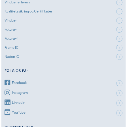
Vinduer erhverv
Kvalitetssikring og Certifikater
Vinduer
Futura+
Futura+i
Frame IC
Nation IC
FØLG OS PÅ:
Facebook
Instagram
LinkedIn
YouTube