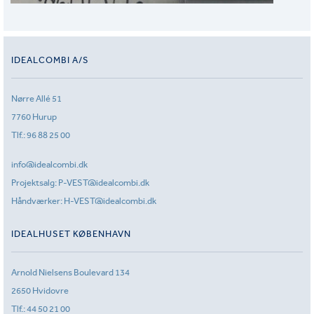
IDEALCOMBI A/S
Nørre Allé 51
7760 Hurup
Tlf.:
96 88 25 00
info@idealcombi.dk
Projektsalg:
P-VEST@idealcombi.dk
Håndværker:
H-VEST@idealcombi.dk
IDEALHUSET KØBENHAVN
Arnold Nielsens Boulevard 134
2650 Hvidovre
Tlf.:
44 50 21 00