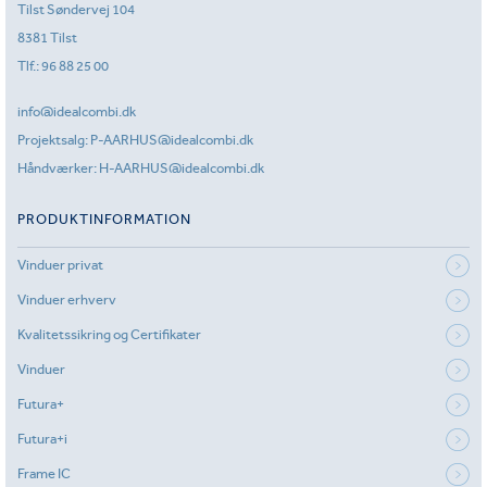
Tilst Søndervej 104
8381 Tilst
Tlf.:
96 88 25 00
info@idealcombi.dk
Projektsalg:
P-AARHUS@idealcombi.dk
Håndværker:
H-AARHUS@idealcombi.dk
PRODUKTINFORMATION
Vinduer privat
Vinduer erhverv
Kvalitetssikring og Certifikater
Vinduer
Futura+
Futura+i
Frame IC