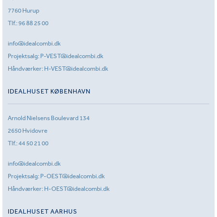
7760 Hurup
Tlf.:
96 88 25 00
info@idealcombi.dk
Projektsalg:
P-VEST@idealcombi.dk
Håndværker:
H-VEST@idealcombi.dk
IDEALHUSET KØBENHAVN
Arnold Nielsens Boulevard 134
2650 Hvidovre
Tlf.:
44 50 21 00
info@idealcombi.dk
Projektsalg:
P-OEST@idealcombi.dk
Håndværker:
H-OEST@idealcombi.dk
IDEALHUSET AARHUS