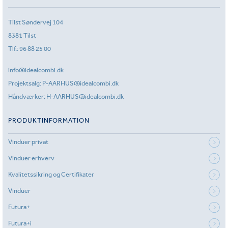
Tilst Søndervej 104
8381 Tilst
Tlf.:
96 88 25 00
info@idealcombi.dk
Projektsalg:
P-AARHUS@idealcombi.dk
Håndværker:
H-AARHUS@idealcombi.dk
PRODUKTINFORMATION
Vinduer privat
Vinduer erhverv
Kvalitetssikring og Certifikater
Vinduer
Futura+
Futura+i