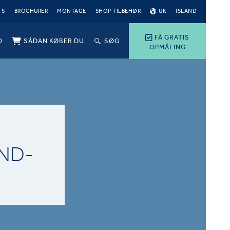
TS
BROCHURER
MONTAGE
SHOP TILBEHØR
UK
ISLAND
FÅ GRATIS
O
SÅDAN KØBER DU
SØG
OPMÅLING
ND-