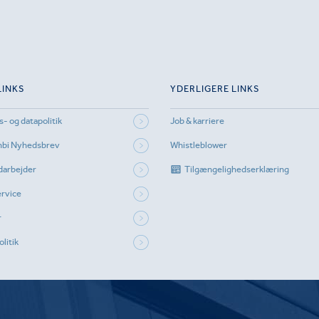
LINKS
YDERLIGERE LINKS
s- og datapolitik
Job & karriere
mbi Nyhedsbrev
Whistleblower
darbejder
Tilgængelighedserklæring
rvice
r
litik