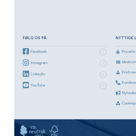
FØLG OS PÅ:
NYTTIGE 
Facebook
Privatliv
Idealco
Instagram
Find me
LinkedIn
Kundese
YouTube
Nyhede
Cookiepo