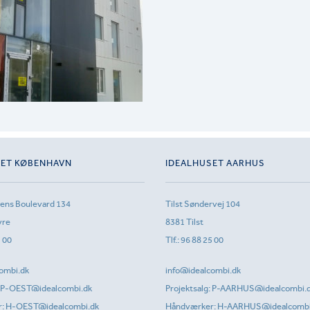
SET KØBENHAVN
IDEALHUSET AARHUS
sens Boulevard 134
Tilst Søndervej 104
vre
8381 Tilst
1 00
Tlf.:
96 88 25 00
ombi.dk
info@idealcombi.dk
P-OEST@idealcombi.dk
Projektsalg:
P-AARHUS@idealcombi.
r:
H-OEST@idealcombi.dk
Håndværker:
H-AARHUS@idealcombi