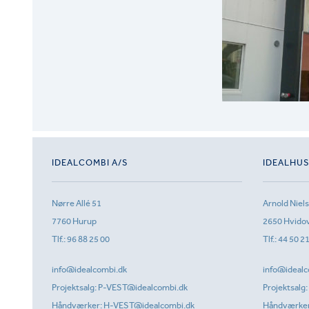
IDEALCOMBI A/S
IDEALHU
Nørre Allé 51
Arnold Niel
7760 Hurup
2650 Hvido
Tlf.:
96 88 25 00
Tlf.:
44 50 2
info@idealcombi.dk
info@idealc
Projektsalg:
P-VEST@idealcombi.dk
Projektsalg:
Håndværker:
H-VEST@idealcombi.dk
Håndværke