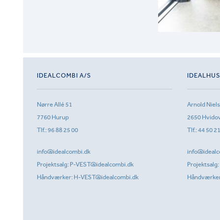
IDEALCOMBI A/S
IDEALHU
Nørre Allé 51
Arnold Niel
7760 Hurup
2650 Hvido
Tlf.:
96 88 25 00
Tlf.:
44 50 2
info@idealcombi.dk
info@idealc
Projektsalg:
P-VEST@idealcombi.dk
Projektsalg:
Håndværker:
H-VEST@idealcombi.dk
Håndværke