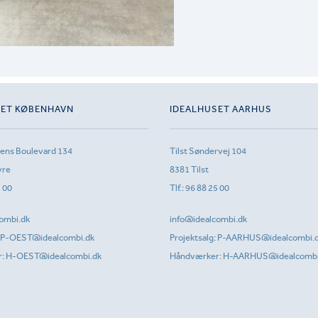
SET KØBENHAVN
IDEALHUSET AARHUS
sens Boulevard 134
Tilst Søndervej 104
vre
8381 Tilst
1 00
Tlf.:
96 88 25 00
ombi.dk
info@idealcombi.dk
P-OEST@idealcombi.dk
Projektsalg:
P-AARHUS@idealcombi.
r:
H-OEST@idealcombi.dk
Håndværker:
H-AARHUS@idealcombi