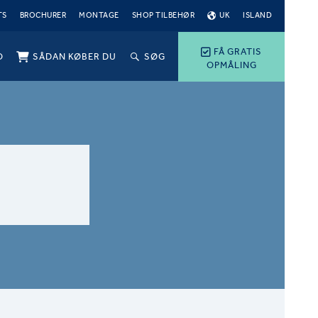
TS
BROCHURER
MONTAGE
SHOP TILBEHØR
UK
ISLAND
FÅ GRATIS
O
SÅDAN KØBER DU
SØG
OPMÅLING