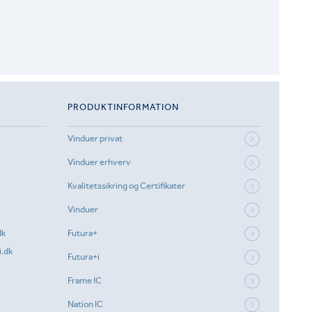
PRODUKTINFORMATION
Vinduer privat
Vinduer erhverv
Kvalitetssikring og Certifikater
Vinduer
dk
Futura+
.dk
Futura+i
Frame IC
Nation IC