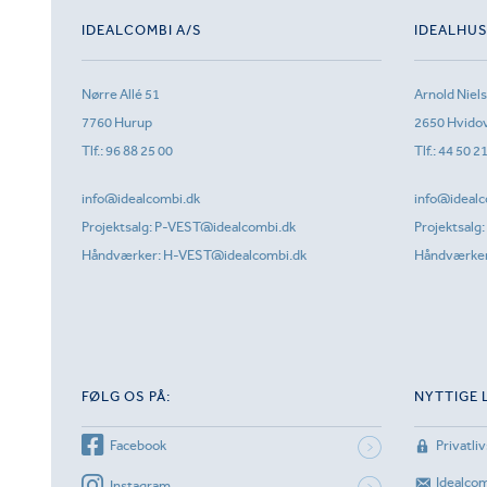
IDEALCOMBI A/S
IDEALHU
Nørre Allé 51
Arnold Niel
7760 Hurup
2650 Hvido
Tlf.:
96 88 25 00
Tlf.:
44 50 2
info@idealcombi.dk
info@idealc
Projektsalg:
P-VEST@idealcombi.dk
Projektsalg:
Håndværker:
H-VEST@idealcombi.dk
Håndværke
FØLG OS PÅ:
NYTTIGE 
Facebook
Privatliv
Idealco
Instagram