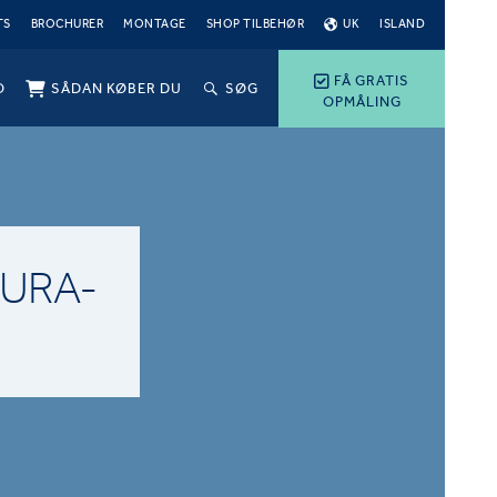
TS
BROCHURER
MONTAGE
SHOP TILBEHØR
UK
ISLAND
FÅ GRATIS
O
SÅDAN KØBER DU
SØG
OPMÅLING
URA-