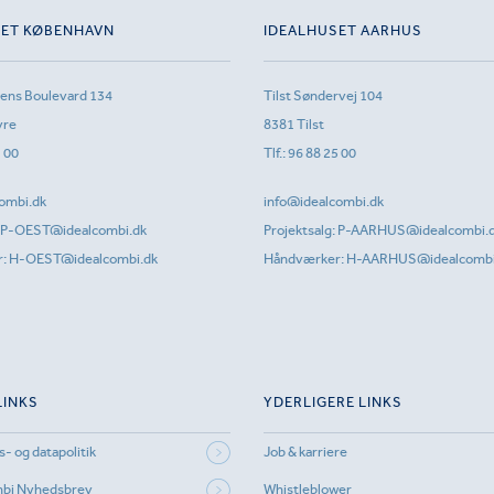
SET KØBENHAVN
IDEALHUSET AARHUS
sens Boulevard 134
Tilst Søndervej 104
vre
8381 Tilst
1 00
Tlf.:
96 88 25 00
ombi.dk
info@idealcombi.dk
P-OEST@idealcombi.dk
Projektsalg:
P-AARHUS@idealcombi.
r:
H-OEST@idealcombi.dk
Håndværker:
H-AARHUS@idealcombi
LINKS
YDERLIGERE LINKS
s- og datapolitik
Job & karriere
mbi Nyhedsbrev
Whistleblower