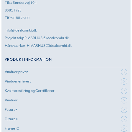
Tilst Søndervej 104
8381 Tilst
Tlf.:
96 88 25 00
info@idealcombi.dk
Projektsalg:
P-AARHUS@idealcombi.dk
Håndværker:
H-AARHUS@idealcombi.dk
PRODUKTINFORMATION
Vinduer privat
Vinduer erhverv
Kvalitetssikring og Certifikater
Vinduer
Futura+
Futura+i
Frame IC