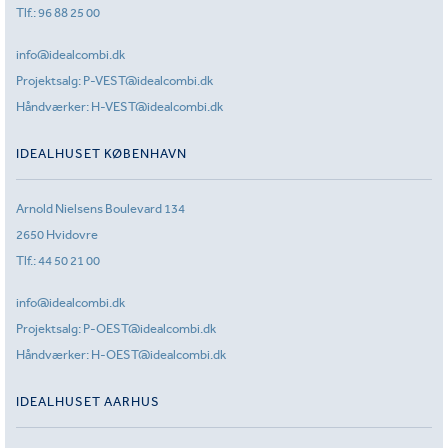
Tlf.:
96 88 25 00
info@idealcombi.dk
Projektsalg:
P-VEST@idealcombi.dk
Håndværker:
H-VEST@idealcombi.dk
IDEALHUSET KØBENHAVN
Arnold Nielsens Boulevard 134
2650 Hvidovre
Tlf.:
44 50 21 00
info@idealcombi.dk
Projektsalg:
P-OEST@idealcombi.dk
Håndværker:
H-OEST@idealcombi.dk
IDEALHUSET AARHUS