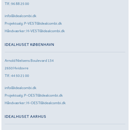
Tlf.:
96 88 25 00
info@idealcombi.dk
Projektsalg:
P-VEST@idealcombi.dk
Håndværker:
H-VEST@idealcombi.dk
IDEALHUSET KØBENHAVN
Arnold Nielsens Boulevard 134
2650 Hvidovre
Tlf.:
44 50 21 00
info@idealcombi.dk
Projektsalg:
P-OEST@idealcombi.dk
Håndværker:
H-OEST@idealcombi.dk
IDEALHUSET AARHUS