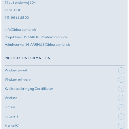
Tilst Søndervej 104
8381 Tilst
Tlf.:
96 88 25 00
info@idealcombi.dk
Projektsalg:
P-AARHUS@idealcombi.dk
Håndværker:
H-AARHUS@idealcombi.dk
PRODUKTINFORMATION
Vinduer privat
Vinduer erhverv
Kvalitetssikring og Certifikater
Vinduer
Futura+
Futura+i
Frame IC