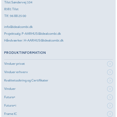
Tilst Søndervej 104
8381 Tilst
Tlf.:
96 88 25 00
info@idealcombi.dk
Projektsalg:
P-AARHUS@idealcombi.dk
Håndværker:
H-AARHUS@idealcombi.dk
PRODUKTINFORMATION
Vinduer privat
Vinduer erhverv
Kvalitetssikring og Certifikater
Vinduer
Futura+
Futura+i
Frame IC