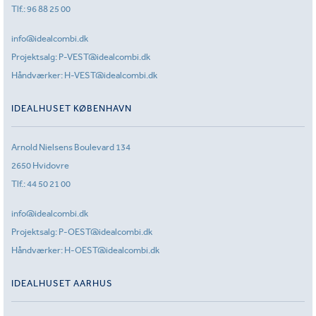
Tlf.:
96 88 25 00
info@idealcombi.dk
Projektsalg:
P-VEST@idealcombi.dk
Håndværker:
H-VEST@idealcombi.dk
IDEALHUSET KØBENHAVN
Arnold Nielsens Boulevard 134
2650 Hvidovre
Tlf.:
44 50 21 00
info@idealcombi.dk
Projektsalg:
P-OEST@idealcombi.dk
Håndværker:
H-OEST@idealcombi.dk
IDEALHUSET AARHUS