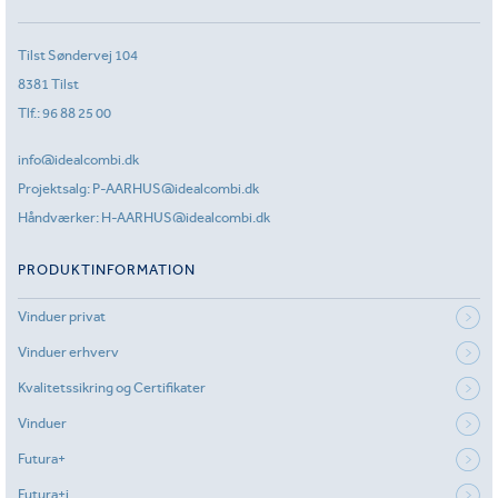
Tilst Søndervej 104
8381 Tilst
Tlf.:
96 88 25 00
info@idealcombi.dk
Projektsalg:
P-AARHUS@idealcombi.dk
Håndværker:
H-AARHUS@idealcombi.dk
PRODUKTINFORMATION
Vinduer privat
Vinduer erhverv
Kvalitetssikring og Certifikater
Vinduer
Futura+
Futura+i