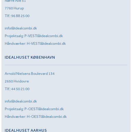
Nørre Allé 51
7760 Hurup
Tlf.:
96 88 25 00
info@idealcombi.dk
Projektsalg:
P-VEST@idealcombi.dk
Håndværker:
H-VEST@idealcombi.dk
IDEALHUSET KØBENHAVN
Arnold Nielsens Boulevard 134
2650 Hvidovre
Tlf.:
44 50 21 00
info@idealcombi.dk
Projektsalg:
P-OEST@idealcombi.dk
Håndværker:
H-OEST@idealcombi.dk
IDEALHUSET AARHUS