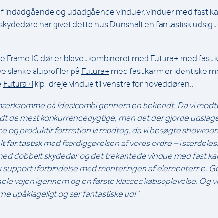
af indadgående og udadgående vinduer, vinduer med fast k
skydedøre har givet dette hus Dunshalt en fantastisk udsigt
 Frame IC dør er blevet kombineret med
Futura+
med fast k
e slanke aluprofiler på
Futura+
med fast karm er identiske me
e
Futura+i
kip-dreje vindue til venstre for hoveddøren..
opmærksomme på Idealcombi gennem en bekendt. Da vi modto
andt de mest konkurrencedygtige, men det der gjorde udslaget
ice og produktinformation vi modtog, da vi besøgte showroo
t fantastisk med færdiggørelsen af vores ordre – i særdele
ed dobbelt skydedør og det trekantede vindue med fast k
sk support i forbindelse med monteringen af elementerne. G
le vejen igennem og en første klasses købsoplevelse. Og vigt
ne upåklageligt og ser fantastiske ud!”