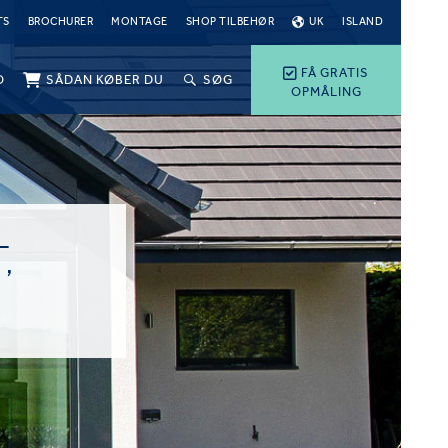
TS
BROCHURER
MONTAGE
SHOP TILBEHØR
UK
ISLAND
FÅ GRATIS
O
SÅDAN KØBER DU
SØG
OPMÅLING
,