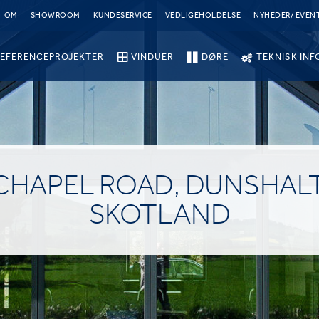
OM
SHOWROOM
KUNDESERVICE
VEDLIGEHOLDELSE
NYHEDER/ EVEN
EFERENCEPROJEKTER
VINDUER
DØRE
TEKNISK INF
CHAPEL ROAD, DUNSHALT
SKOTLAND