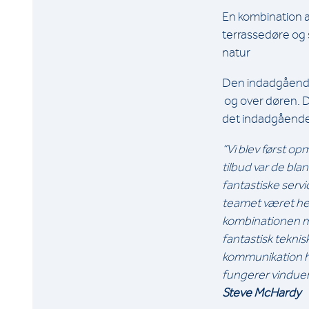
En kombination 
terrassedøre og 
natur
Den indadgående
og over døren. D
det indadgåend
“Vi blev først 
tilbud var de bl
fantastiske serv
teamet været hel
kombinationen m
fantastisk tekni
kommunikation he
fungerer vinduer
Steve McHardy