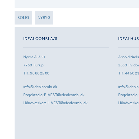
BOLIG
NYBYG
IDEALCOMBI A/S
IDEALHU
Nørre Allé 51
Arnold Niel
7760 Hurup
2650 Hvido
Tlf.:
96 88 25 00
Tlf.:
44 50 2
info@idealcombi.dk
info@idealc
Projektsalg:
P-VEST@idealcombi.dk
Projektsalg:
Håndværker:
H-VEST@idealcombi.dk
Håndværke