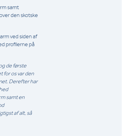
arm samt
 over den skotske
arm ved siden af
d profilerne på
g de første
 for os var den
met. Derefter har
shed
arm samt en
od
igst af alt, så