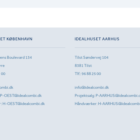
SET KØBENHAVN
IDEALHUSET AARHUS
sens Boulevard 134
Tilst Søndervej 104
vre
8381 Tilst
1 00
Tlf.:
96 88 25 00
ombi.dk
info@idealcombi.dk
P-OEST@idealcombi.dk
Projektsalg:
P-AARHUS@idealcombi.
r:
H-OEST@idealcombi.dk
Håndværker:
H-AARHUS@idealcombi