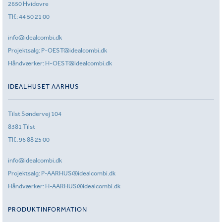
2650 Hvidovre
Tlf.:
44 50 21 00
info@idealcombi.dk
Projektsalg:
P-OEST@idealcombi.dk
Håndværker:
H-OEST@idealcombi.dk
IDEALHUSET AARHUS
Tilst Søndervej 104
8381 Tilst
Tlf.:
96 88 25 00
info@idealcombi.dk
Projektsalg:
P-AARHUS@idealcombi.dk
Håndværker:
H-AARHUS@idealcombi.dk
PRODUKTINFORMATION