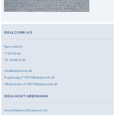
IDEALCOMBI A/S
Nørre Allé 51
7760 Hurup
Tlf.:
96 88 25 00
info@idealcombi.dk
Projektsalg:
P-VEST@idealcombi.dk
Håndværker:
H-VEST@idealcombi.dk
IDEALHUSET KØBENHAVN
Arnold Nielsens Boulevard 134