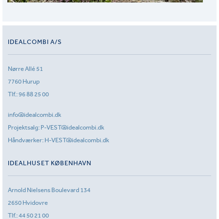
IDEALCOMBI A/S
Nørre Allé 51
7760 Hurup
Tlf.:
96 88 25 00
info@idealcombi.dk
Projektsalg:
P-VEST@idealcombi.dk
Håndværker:
H-VEST@idealcombi.dk
IDEALHUSET KØBENHAVN
Arnold Nielsens Boulevard 134
2650 Hvidovre
Tlf.:
44 50 21 00