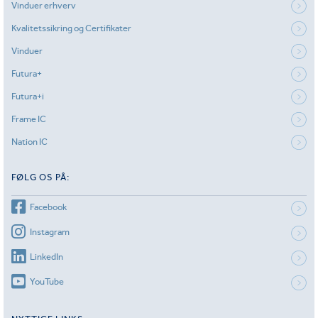
Vinduer erhverv
Kvalitetssikring og Certifikater
Vinduer
Futura+
Futura+i
Frame IC
Nation IC
FØLG OS PÅ:
Facebook
Instagram
LinkedIn
YouTube