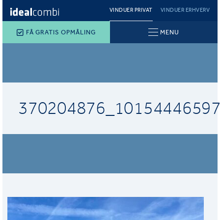
VINDUER PRIVAT
VINDUER ERHVERV
FÅ GRATIS OPMÅLING
MENU
370204876_1015444659